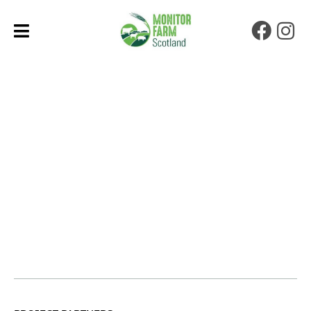
Faceb
Ins